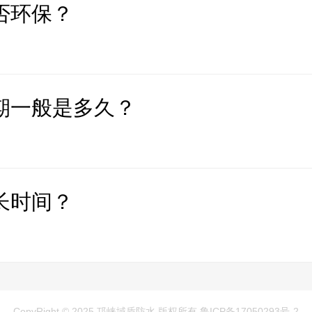
否环保？
期一般是多久？
长时间？
CopyRight © 2025 邛崃域盾防水 版权所有
鲁ICP备17050293号-2