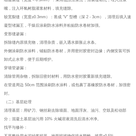
嘴，注入环氧树脂灌浆材料，填充缝隙。​
较宽裂缝（宽度≥0.3mm）：凿成 “V” 型槽（深 2 - 3cm），清理后填入速
凝型堵漏王，干燥后涂刷防水涂料并粘贴防水卷材加强。​
变形缝渗漏：​
拆除缝内原填充物，清理杂质，嵌入遇水膨胀止水条。​
外侧涂刷防水涂料，铺贴防水卷材，并用密封胶密封边缘；内侧安装可拆
卸式止水带，便于后期维护。​
穿墙管渗漏：​
清除管周杂物，拆除旧密封材料，用防水密封胶重新填充缝隙。​
在管道周边 50cm 范围涂刷防水涂料，或包裹丁基橡胶防水卷材，加强密
封。​
（二）基层处理​
清理基层：用铲刀、钢丝刷去除墙面、地面浮灰、油污、空鼓及松动部
分；混凝土基层油污用 10% 火碱溶液清洗后清水冲净。​
找平与修补：​
不平整处用水泥砂浆找平，地面找坡确保排水顺畅，坡度≥0.5%。​