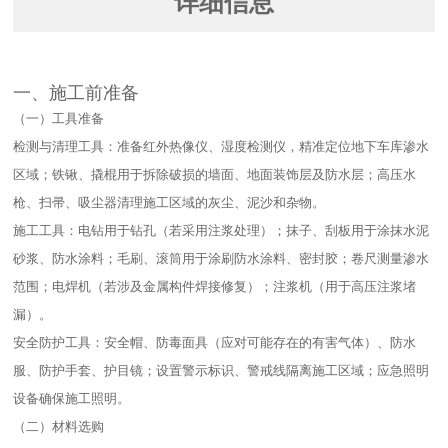
详细信息
一、施工前准备​
（一）工具准备​
检测与清理工具：准备红外热像仪、湿度检测仪，精准定位地下车库渗水
区域；铁锹、撬棍用于拆除破损的墙面、地面装饰层及防水层；高压水
枪、扫帚、吸尘器清理施工区域的灰尘、泥沙和杂物。​
施工工具：电钻用于钻孔（若采用注浆处理）；抹子、刮板用于涂抹水泥
砂浆、防水涂料；毛刷、滚筒用于涂刷防水涂料、密封胶；卷尺测量渗水
范围；电焊机（若涉及金属构件焊接修复）；注浆机（用于高压注浆堵
漏）。​
安全防护工具：安全帽、防毒面具（应对可能存在的有害气体）、防水
服、防护手套、护目镜；设置警示标识、警戒线隔离施工区域；应急照明
设备确保施工照明。​
（二）材料选购​