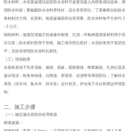
防水材料：水泥基渗透结晶型防水涂料可渗透混凝土内部形成结晶体，增
强防水性能；聚氨酯防水涂料弹性好，适合变形部位；丁基橡胶自粘防水
卷材粘结力强、抗穿刺。根据渗漏面积估算用量，防水涂料每平方米约 2
- 3 公斤。​
辅助材料：速凝型堵漏王快速修补裂缝、孔洞；环氧树脂灌浆材料用于高
压注浆；防水密封胶用于管根、施工缝等部位密封；水泥砂浆用于基层找
平；无纺布增强防水涂料抗裂性。​
（三）现场勘查​
全面检查地下车库顶板、侧墙、底板，观察裂缝、蜂窝麻面、孔洞位置及
渗水情况；检查伸缩缝、沉降缝、穿墙管、后浇带等薄弱部位；了解排水
系统（排水沟、集水井、排水泵）运行状况，评估地下水位和周边环境影
响。​
二、施工步骤​
（一）确定漏水原因并处理根源​
裂缝渗漏：​
细微裂缝（宽度＜0.3mm）：采用低压注浆法，沿裂缝钻孔，埋入注浆