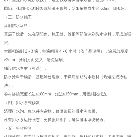
凹陷、孔洞用水泥砂浆或堵漏王修补，阴阳角抹成半径 50mm 圆弧角。​
（三）防水施工​
涂刷防水涂料：​
基层干燥后，先在阴阳角、施工缝、管根等部位涂刷防水涂料，形成加强
层。​
大面积涂刷 2 - 3 遍，每遍间隔 4 - 6 小时（依产品说明），涂层总厚度
≥2mm，涂刷方向交叉，避免漏刷。​
铺设防水卷材（可选）：​
防水涂料干燥后，基层涂处理剂，干燥后铺贴防水卷材（热熔法或冷粘
法）。​
卷材搭接宽度长边≥100mm，短边≥150mm，用密封胶封边。​
（四）排水系统修复​
清理排水沟、集水井内杂物，修复破损的排水沟盖板。​
检查排水泵运行状态，更换损坏部件，确保排水系统畅通。​
（五）验收检查​
外观检查：查看防水层是否均匀、无漏刷，卷材铺贴平整、搭接严密，密