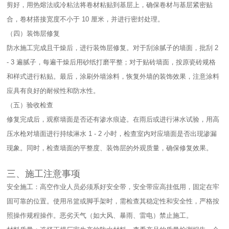
剪好，用热熔法或冷粘法将卷材粘贴到基层上，确保卷材与基层紧密贴
合，卷材搭接宽度不小于 10 厘米，并进行密封处理。​
（四）装饰层修复​
防水施工完成且干燥后，进行装饰层修复。对于刮涂腻子的墙面，批刮 2
- 3 遍腻子，每遍干燥后用砂纸打磨平整；对于贴砖墙面，按原瓷砖规格
和样式进行粘贴。最后，涂刷外墙涂料，恢复外墙的装饰效果，注意涂料
应具有良好的耐候性和防水性。​
（五）验收检查​
修复完成后，观察墙面是否还有渗水痕迹。在雨后或进行淋水试验，用高
压水枪对墙面进行持续淋水 1 - 2 小时，检查室内对应墙面是否出现渗漏
现象。同时，检查墙面的平整度、装饰层的外观质量，确保修复效果。​
三、施工注意事项​
安全施工：高空作业人员必须系好安全带，安全带应高挂低用，固定在牢
固可靠的位置。使用吊篮或脚手架时，需检查其稳定性和安全性，严格按
照操作规程操作。恶劣天气（如大风、暴雨、雷电）禁止施工。​