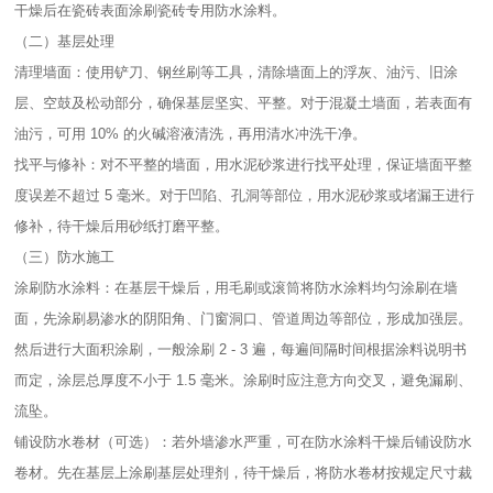
干燥后在瓷砖表面涂刷瓷砖专用防水涂料。​
（二）基层处理​
清理墙面：使用铲刀、钢丝刷等工具，清除墙面上的浮灰、油污、旧涂
层、空鼓及松动部分，确保基层坚实、平整。对于混凝土墙面，若表面有
油污，可用 10% 的火碱溶液清洗，再用清水冲洗干净。​
找平与修补：对不平整的墙面，用水泥砂浆进行找平处理，保证墙面平整
度误差不超过 5 毫米。对于凹陷、孔洞等部位，用水泥砂浆或堵漏王进行
修补，待干燥后用砂纸打磨平整。​
（三）防水施工​
涂刷防水涂料：在基层干燥后，用毛刷或滚筒将防水涂料均匀涂刷在墙
面，先涂刷易渗水的阴阳角、门窗洞口、管道周边等部位，形成加强层。
然后进行大面积涂刷，一般涂刷 2 - 3 遍，每遍间隔时间根据涂料说明书
而定，涂层总厚度不小于 1.5 毫米。涂刷时应注意方向交叉，避免漏刷、
流坠。​
铺设防水卷材（可选）：若外墙渗水严重，可在防水涂料干燥后铺设防水
卷材。先在基层上涂刷基层处理剂，待干燥后，将防水卷材按规定尺寸裁