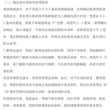
（一）确定渗水原因并处理根源​
墙体裂缝渗水：对于宽度小于 0.3 毫米的细微裂缝，先用钢丝刷清理裂缝
表面灰尘，然后用注射器将环氧树脂胶注入裂缝内进行封堵；宽度在 0.3 -
1 毫米的裂缝，用凿子将裂缝凿成 “V” 型槽，深度约 1 - 2 厘米，清理槽内
杂物后，填入堵漏王，干燥后在表面涂刷防水涂料；若裂缝宽度大于 1 毫
米，需在裂缝内嵌入橡胶止水条，再用水泥砂浆或堵漏王填充，最后进行
防水处理。​
门窗周边渗水：拆除门窗周边损坏的密封胶，清理干净基层，用硅酮密封
胶重新密封门窗框与墙体之间的缝隙，密封胶应连续、均匀，厚度约 5 - 8
毫米。若门窗框与墙体存在较大缝隙，可先填充发泡聚氨酯，再进行密封
胶处理。​
管道穿墙部位渗水：清理管道周边杂物、灰尘，对于松动的管道，重新固
定。用密封胶对管道与墙体之间的缝隙进行填充密封，然后在管道周边 30
- 50 厘米范围内涂刷防水涂料，形成加强防水层。​
外墙瓷砖空鼓、脱落渗水：用锤子敲击瓷砖，找出空鼓、脱落区域，将其
拆除，清理基层。用瓷砖胶重新粘贴瓷砖，瓷砖缝隙用填缝剂填充密实，