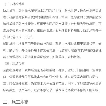
（二）材料选购​
防水材料：聚合物水泥基防水涂料粘结力强、耐水性好，适合外墙基层处
理；硅酮密封胶具有优异的耐候性和弹性，常用于缝隙密封；聚氨酯防水
涂料成膜后防水性能佳，可用于大面积防水处理；若外墙为瓷砖墙面，可
选用瓷砖专用防水涂料。根据外墙渗水面积估算材料用量，防水涂料每平
方米约需 1.5 - 2 公斤。​
辅助材料：堵漏王用于快速修补裂缝、孔洞；水泥砂浆用于基层找平、修
补；腻子粉、外墙涂料用于修复装饰层；无纺布可增强防水涂料的抗裂性
能；保温材料（若涉及保温层修复）如聚苯板、岩棉板等。​
（三）现场勘查​
全面检查外墙，观察墙面是否存在裂缝、孔洞、空鼓，门窗边框、空调洞
口、管道穿墙部位等易渗水节点的密封情况。通过查看室内墙面水渍位
置，结合室外检查，确定渗水具体位置和范围。同时，了解建筑物外墙的
结构类型、使用年限、过往维修记录，以及周边环境对维修施工的影响。​
二、施工步骤​